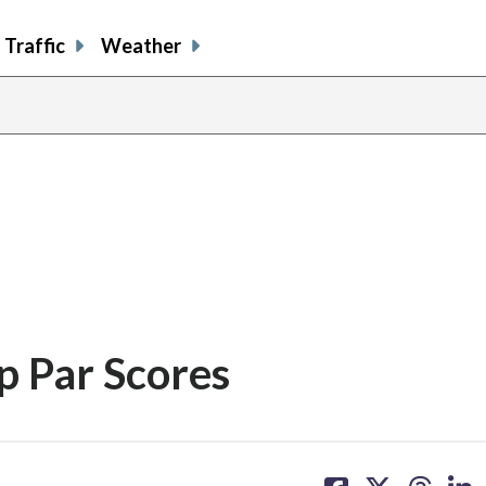
Traffic
Weather
p Par Scores
share
share
share
sh