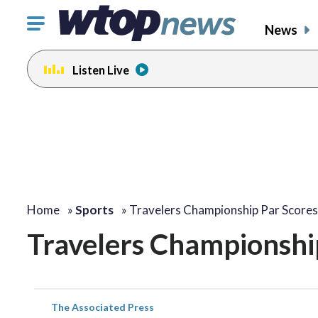
Click
News
to
toggle
Listen Live
navigation
menu.
Home
»
Sports
»
Travelers Championship Par Scores
Travelers Championshi
The Associated Press