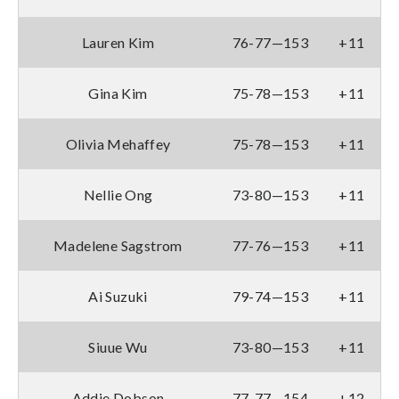
Lauren Kim
76-77—153
+11
Gina Kim
75-78—153
+11
Olivia Mehaffey
75-78—153
+11
Nellie Ong
73-80—153
+11
Madelene Sagstrom
77-76—153
+11
Ai Suzuki
79-74—153
+11
Siuue Wu
73-80—153
+11
Addie Dobson
77-77—154
+12