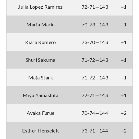
Julia Lopez Ramirez
72-71—143
+1
Maria Marin
70-73—143
+1
Kiara Romero
73-70—143
+1
Shuri Sakuma
71-72—143
+1
Maja Stark
71-72—143
+1
Miyu Yamashita
72-71—143
+1
Ayaka Furue
70-74—144
+2
Esther Henseleit
73-71—144
+2