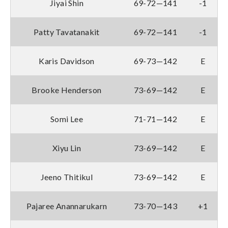
Jiyai Shin
69-72—141
-1
Patty Tavatanakit
69-72—141
-1
Karis Davidson
69-73—142
E
Brooke Henderson
73-69—142
E
Somi Lee
71-71—142
E
Xiyu Lin
73-69—142
E
Jeeno Thitikul
73-69—142
E
Pajaree Anannarukarn
73-70—143
+1