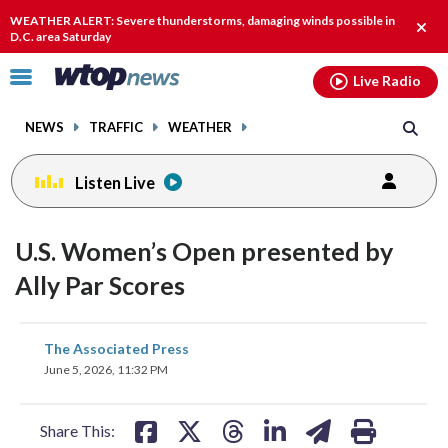
Email
facebook
instagram
x
tiktok
youtube
threads
WEATHER ALERT: Severe thunderstorms, damaging winds possible in
Clos
D.C. area Saturday
alert
Click
Live Radio
to
toggle
NEWS
TRAFFIC
WEATHER
navigation
menu.
Listen Live
U.S. Women’s Open presented by
Ally Par Scores
share
share
share
share
share
print
The Associated Press
on
on
on
on
on
June 5, 2026, 11:32 PM
facebook
X
threads
linkedin
email
Share This: