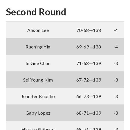
Second Round
Alison Lee
70-68—138
-4
Ruoning Yin
69-69—138
-4
In Gee Chun
71-68—139
-3
Sei Young Kim
67-72—139
-3
Jennifer Kupcho
66-73—139
-3
Gaby Lopez
68-71—139
-3
Hinako Shibuno
68-71—139
-3