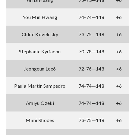
You Min Hwang
74-74—148
+6
Chloe Kovelesky
73-75—148
+6
Stephanie Kyriacou
70-78—148
+6
Jeongeun Lee6
72-76—148
+6
Paula Martin Sampedro
74-74—148
+6
Amiyu Ozeki
74-74—148
+6
Mimi Rhodes
73-75—148
+6