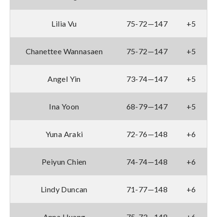
Lilia Vu
75-72—147
+5
Chanettee Wannasaen
75-72—147
+5
Angel Yin
73-74—147
+5
Ina Yoon
68-79—147
+5
Yuna Araki
72-76—148
+6
Peiyun Chien
74-74—148
+6
Lindy Duncan
71-77—148
+6
Anna Huang
75-73—148
+6