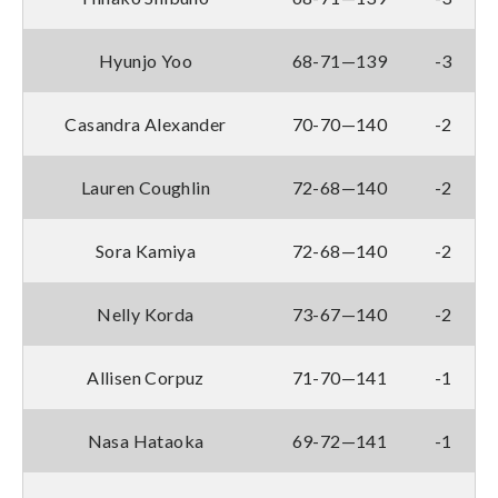
Hyunjo Yoo
68-71—139
-3
Casandra Alexander
70-70—140
-2
Lauren Coughlin
72-68—140
-2
Sora Kamiya
72-68—140
-2
Nelly Korda
73-67—140
-2
Allisen Corpuz
71-70—141
-1
Nasa Hataoka
69-72—141
-1