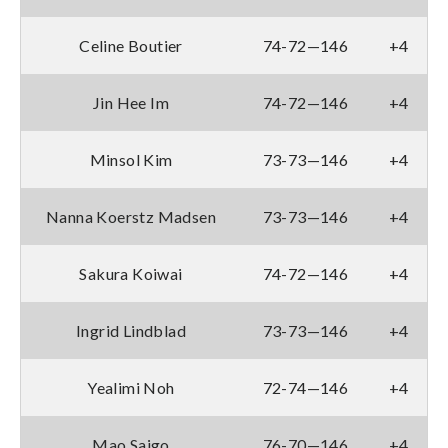
Celine Boutier
74-72—146
+4
Jin Hee Im
74-72—146
+4
Minsol Kim
73-73—146
+4
Nanna Koerstz Madsen
73-73—146
+4
Sakura Koiwai
74-72—146
+4
Ingrid Lindblad
73-73—146
+4
Yealimi Noh
72-74—146
+4
Mao Saigo
76-70—146
+4