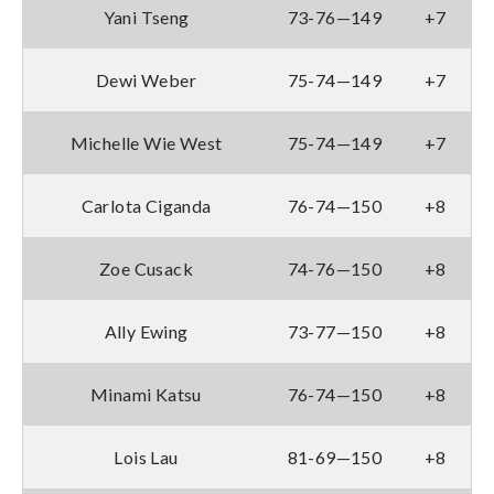
Yani Tseng
73-76—149
+7
Dewi Weber
75-74—149
+7
Michelle Wie West
75-74—149
+7
Carlota Ciganda
76-74—150
+8
Zoe Cusack
74-76—150
+8
Ally Ewing
73-77—150
+8
Minami Katsu
76-74—150
+8
Lois Lau
81-69—150
+8