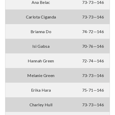
Ana Belac
73-73—146
Carlota Ciganda
73-73—146
Brianna Do
74-72—146
Isi Gabsa
70-76—146
Hannah Green
72-74—146
Melanie Green
73-73—146
Erika Hara
75-71—146
Charley Hull
73-73—146