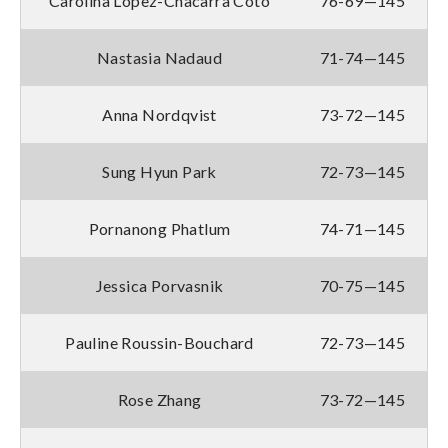
Carolina Lopez-Chacarra Coto
76-69—145
Nastasia Nadaud
71-74—145
Anna Nordqvist
73-72—145
Sung Hyun Park
72-73—145
Pornanong Phatlum
74-71—145
Jessica Porvasnik
70-75—145
Pauline Roussin-Bouchard
72-73—145
Rose Zhang
73-72—145