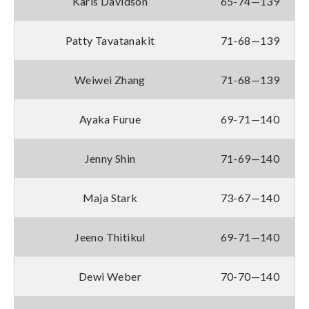
Karis Davidson
65-74—139
Patty Tavatanakit
71-68—139
Weiwei Zhang
71-68—139
Ayaka Furue
69-71—140
Jenny Shin
71-69—140
Maja Stark
73-67—140
Jeeno Thitikul
69-71—140
Dewi Weber
70-70—140