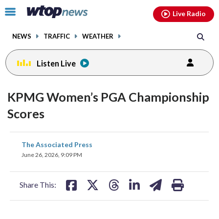
Email
facebook
instagram
x
tiktok
youtube
threads
Click
Live Radio
to
toggle
NEWS
TRAFFIC
WEATHER
navigation
menu.
Listen Live
KPMG Women’s PGA Championship
Scores
share
share
share
share
share
print
The Associated Press
on
on
on
on
on
June 26, 2026, 9:09 PM
facebook
X
threads
linkedin
email
Share This: