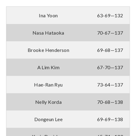
Ina Yoon
63-69—132
Nasa Hataoka
70-67—137
Brooke Henderson
69-68—137
A Lim Kim
67-70—137
Hae-Ran Ryu
73-64—137
Nelly Korda
70-68—138
Dongeun Lee
69-69—138