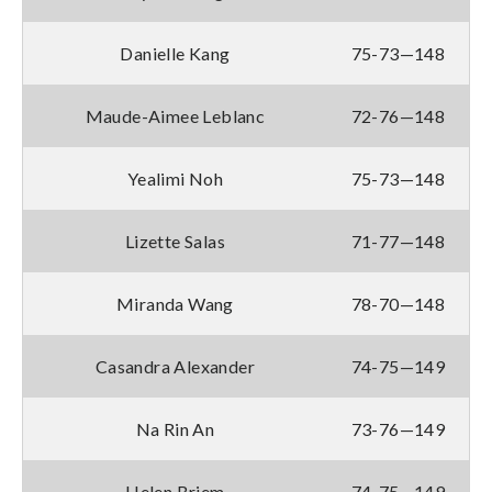
Danielle Kang
75-73—148
Maude-Aimee Leblanc
72-76—148
Yealimi Noh
75-73—148
Lizette Salas
71-77—148
Miranda Wang
78-70—148
Casandra Alexander
74-75—149
Na Rin An
73-76—149
Helen Briem
74-75—149