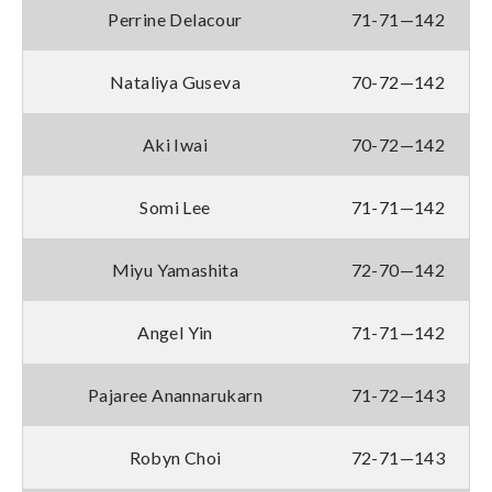
Perrine Delacour
71-71—142
Nataliya Guseva
70-72—142
Aki Iwai
70-72—142
Somi Lee
71-71—142
Miyu Yamashita
72-70—142
Angel Yin
71-71—142
Pajaree Anannarukarn
71-72—143
Robyn Choi
72-71—143