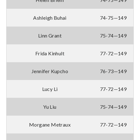
Ashleigh Buhai
74-75—149
Linn Grant
75-74—149
Frida Kinhult
77-72—149
Jennifer Kupcho
76-73—149
Lucy Li
77-72—149
Yu Liu
75-74—149
Morgane Metraux
77-72—149