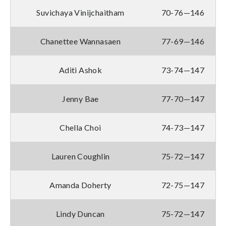
Suvichaya Vinijchaitham
70-76—146
Chanettee Wannasaen
77-69—146
Aditi Ashok
73-74—147
Jenny Bae
77-70—147
Chella Choi
74-73—147
Lauren Coughlin
75-72—147
Amanda Doherty
72-75—147
Lindy Duncan
75-72—147