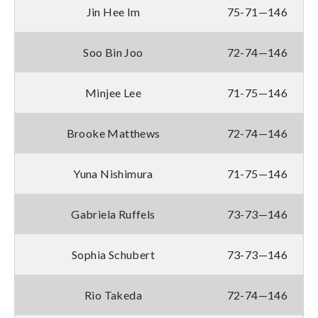
Jin Hee Im
75-71—146
Soo Bin Joo
72-74—146
Minjee Lee
71-75—146
Brooke Matthews
72-74—146
Yuna Nishimura
71-75—146
Gabriela Ruffels
73-73—146
Sophia Schubert
73-73—146
Rio Takeda
72-74—146