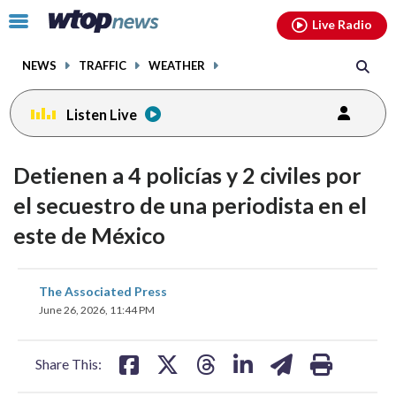
Email
facebook
instagram
x
tiktok
youtube
threads
Click
Live Radio
to
toggle
NEWS
TRAFFIC
WEATHER
navigation
menu.
Listen Live
Detienen a 4 policías y 2 civiles por
el secuestro de una periodista en el
este de México
share
share
share
share
share
print
The Associated Press
on
on
on
on
on
June 26, 2026, 11:44 PM
facebook
X
threads
linkedin
email
Share This: