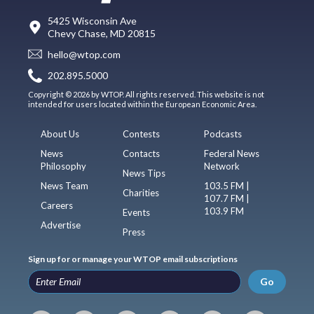
5425 Wisconsin Ave
Chevy Chase, MD 20815
hello@wtop.com
202.895.5000
Copyright © 2026 by WTOP. All rights reserved. This website is not
intended for users located within the European Economic Area.
About Us
Contests
Podcasts
News
Contacts
Federal News
Philosophy
Network
News Tips
News Team
103.5 FM |
Charities
107.7 FM |
Careers
103.9 FM
Events
Advertise
Press
Sign up for or manage your WTOP email subscriptions
Go