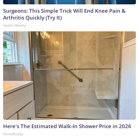
Surgeons: This Simple Trick Will End Knee Pain &
Arthritis Quickly (Try It)
Health Weekly
Here's The Estimated Walk-In Shower Price in 2026
HomeBuddy